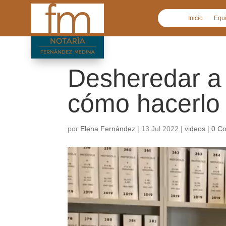
Inicio
Equ
Desheredar a l
cómo hacerlo
por
Elena Fernández
|
13 Jul 2022
|
videos
|
0 C
Reproductor
de
vídeo