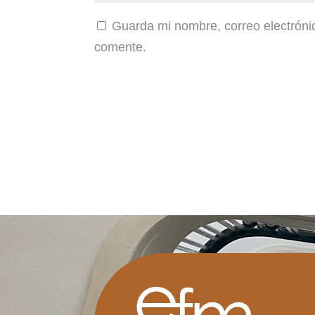
Guarda mi nombre, correo electróni
comente.
A
l
t
e
r
n
a
t
i
v