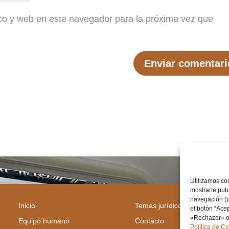
co y web en este navegador para la próxima vez que
Utilizamos coo
mostrarte publ
navegación (p
Inicio
Temas jurídicos
el botón “Ace
«Rechazar» o 
Equipo humano
Contacto
Política de C